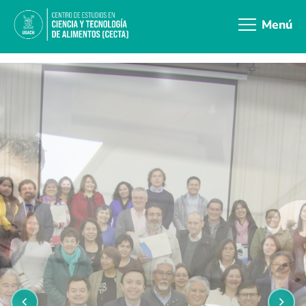
Menú
Inicio
¿Quiénes somos?
Investigación
Vinculación
Servicios
Calidad
Documentos
Contacto