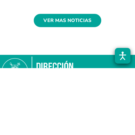
VER MAS NOTICIAS
Centro de Estudios en Ciencia y Tecnología de Alimentos
(CECTA)
Obispo Manuel Umaña 050 - Estación Central - Santiago - Chile (Metro
Universidad de Santiago)
Teléfono: (56 2) 2718 4501
Correo:
laboratorioscecta@usach.cl